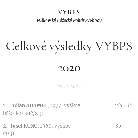
V
YBPS
Vyškovský Běžecký Pohár Svobody
Celkové výsledky VYBPS
20
20
28.12.2020
1.
Milan ADAMEC
, 1977, Vyškov 11b (3
běžecké tratě/z 3)
2.
Josef KUNC
, 1960, Vyškov 8b
(3/3)