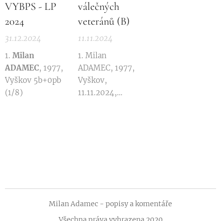
VYBPS - LP
válečných
2024
veteránů (B)
31.12.2024
11.11.2024
1.
Milan
1. Milan
ADAMEC
, 1977,
ADAMEC, 1977,
Vyškov 5b+0pb
Vyškov,
(1/8)
11.11.2024,
20:23min 5b
Milan Adamec - popisy a komentáře
Všechna práva vyhrazena 2020