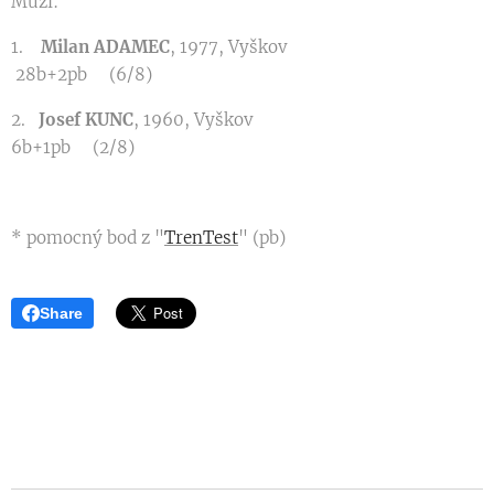
Muži:
1.
Milan ADAMEC
, 1977, Vyškov
28b+2pb (6/8)
2.
Josef KUNC
, 1960, Vyškov
6b+1pb (2/8)
* pomocný bod z "
TrenTest
" (pb)
Share