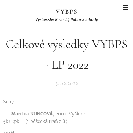
V
YBPS
Vyškovský Běžecký Pohár Svobody
Celkové výsledky VYBPS
- LP 2022
31.12.2022
Ženy:
1.
Martina KUNCOVÁ
, 2001, Vyškov
5b+2pb (1 běžecká trať/z 8)