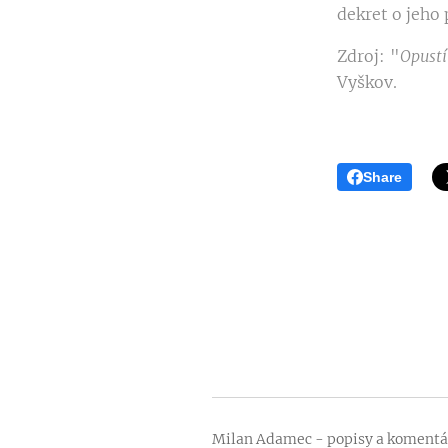
dekret o jeho 
Zdroj: "
Opust
Vyškov.
Share
Milan Adamec - popisy a komentá