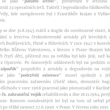
 se jako "
palubní střelec
", především v letoun
tnil 23 operačních letů. Taktéž i legendárního hlídkového
elly, kde navigátorem byl i Františkův krajan z Vyško
vic.
 se dne 31.8.1945 vrátil z Anglie do osvobozené vlasti, 
lání u letectva československé armády při leteckých 
ch Budějovicích, Plzně a Milovicích. V roce 1947 v koste
želku Růženu Valentovou, s kterou v Praze-Ruzyni kde
l čtyři děti, přičemž mu za svědka byl kdo jiný, než 
 z Opatovic. Po únorových událostech byl na podzim r
 zápaďák
"
propuštěn z armády a degradován na vojín
se jako "
podezřelá existence
" musel spokojit s je
cím pracovním zařazením (čistič oken, demontér bagr
ůchodu v roce 1968 pracoval jako písmomalíř v Karlíně
o
čs. zahraniční voják
rehabilitován a dne 18.11.1964 pov
áloze. Koncem osmdesátých let byl na tom už nebyl pří
l po těžké nemoci 27.6.1990 v Praze. V červnu roku 1991 