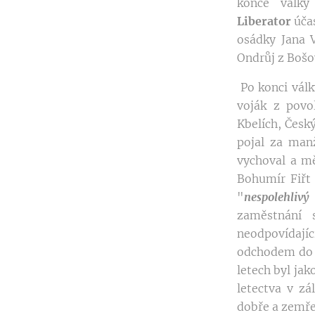
konce války
Liberator
účas
osádky Jana V
Ondrůj z Bošo
Po konci války
voják z povo
Kbelích, Český
pojal za man
vychoval a mě
Bohumír Fiřt
"
nespolehlivý
zaměstnání 
neodpovídají
odchodem do d
letech byl jak
letectva v z
dobře a zemře