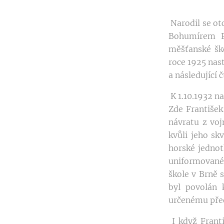
Narodil se ot
Bohumírem Fi
měšťanské ško
roce 1925 nas
a následující 
K 1.10.1932 n
Zde František
návratu z vojn
kvůli jeho sk
horské jednot
uniformované
škole v Brně 
byl povolán 
určenému před
I když Franti