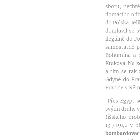
sboru, nechtě
domácího odbo
do Polska. Jel
domluvil se 
ilegálně do P
samostatně po
Bohumína a p
Krakova. Na zd
a tím se tak 
Gdyně do Fran
Francie s Něm
Přes Egypt se
svými druhy v
říšského pro
13.7.1940 v 
bombardovací