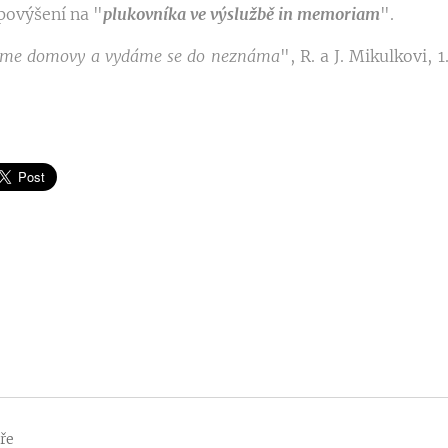
povýšení na "
plukovníka ve výslužbě in memoriam
".
íme domovy a vydáme se do neznáma
", R. a J. Mikulkovi, 
ře