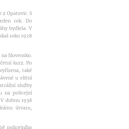
 z Opatovic. S
jeden rok. Do
áhy bydlela. V
ískal roku 1928
 na Slovensko.
četní kurz. Po
 vyřízena, také
ávené u elitní
strážní služby
 na policejní
. V dubnu 1938
lnímu útvaru,
bě policejního