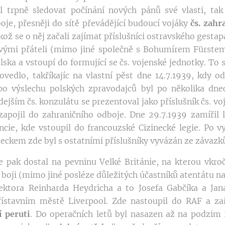
l trpně sledovat počínání nových pánů své vlasti, tak
je, přesněji do sítě převádějící budoucí vojáky
čs. zahr
ikož se o něj začali zajímat příslušníci ostravského gestap
svými přáteli (mimo jiné společně s Bohumírem Fürstem
olska a vstoupí do formující se čs. vojenské jednotky. To
vedlo, takříkajíc na vlastní pěst dne 14.7.1939, kdy o
o výslechu polských zpravodajců byl po několika dne
ejším čs. konzulátu se prezentoval jako příslušník čs. v
zapojil do zahraničního odboje. Dne 29.7.1939 zamířil 
cie, kde vstoupil do francouzské Cizinecké legie. Po v
eckem zde byl s ostatními příslušníky vyvázán ze závazků
 pak dostal na pevninu Velké Británie, na kterou vkroč
 boji (mimo jiné posléze důležitých účastníků atentátu na
tektora Reinharda Heydricha a to Josefa Gabčíka a Jan
přístavním městě Liverpool. Zde nastoupil do RAF a za
 peruti
. Do operačních letů byl nasazen až na podzim