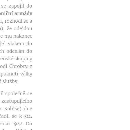
 se zapojil do
aniční armády
a, rozhodl se a
), že odejdou
 se mu nakonec
djel vlakem do
ch odeslán do
ojenské skupiny
lodí Chrobry z
ypuknutí války
 služby.
il společně se
 zastupujícího
a Kubiše) dne
řadil se k
311.
 roku 1944. Do