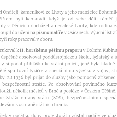
ci Ondřeji, kameníkovi ze Lhoty a jeho manželce Bohumile
řtem byli kamarádi, když je od sebe dělil téměř 
ly v Dědicích docházel z nedaleké Lhoty, kde rodina z
toupil do učení na
písmomalíře
v Osíčanech. Výuční list z
čtyři roky pracoval v oboru.
arukoval k
II. horskému pěšímu praporu
v Dolním Kubínu
 úspěšně absolvoval poddůstojnickou školu, lyžařský a ú
y si podal přihlášku ke státní policii, jenž byla kladně
vělé sportovní fyzičce a speciálnímu výcviku z vojny, str
ky. 2.1.1936 byl přijat do služby jako pomocný zřízenec 
 bezpečnostní stráže. Po absolvování povinného kurzu
sloužil několik měsíců v Brně a posléze v Českém Těšíně
ke Stráži obrany státu (SOS), bezpečnostnímu speciá
evším k ochraně státních hranic.
šek v počátku doby protektorátu zůstal nadále ve služ