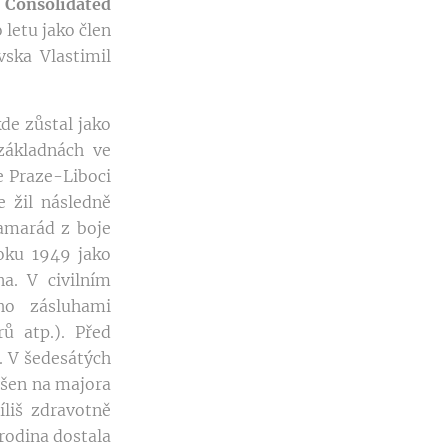
u
Consolidated
 letu jako člen
vska Vlastimil
kde zůstal jako
základnách ve
le Praze-Liboci
 žil následně
kamarád z boje
oku 1949 jako
a. V civilním
ho zásluhami
ů atp.). Před
. V šedesátých
ýšen na majora
liš zdravotně
rodina dostala