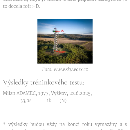
to docela fofr:-D.
Foto: www.skyworx.cz
Výsledky tréninkového testu:
Milan ADAMEC, 1977, Vyškov, 22.6.2025,
33,0s 1b (N)
* výsledky budou vždy na konci roku vymazány a s