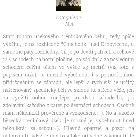
Fotogalerie
: M.A.
Start tohoto úsekového tréninkového běhu, tedy spíše
výběhu, je na rozhledně "Chocholík" nad Drnovicemi, u
samotné paty rozhledny. Cíl je po devíti patrech a celkově
144 schodech na horní plošině, po zdolání a za posledním
schodem celým tělem ve výšce 23 metrů (viz foto s
popisem níže). Je možné vyběhnout i s pomocí rukou
přidržováním se zábradlí, ale lepší a rychlejší je určitý
natrénovaný specifický běh ve sklonu ke středu věže, jen
za využití nohou (nejlépe po dvou schodech), při
zdolávání každého z pater po šestnácti schodech. Osobně
mám několikrát prověřené a vyzkoušené;-). No a jakožto
běžecký tréninkový úsek, je možné jej vyběhnout hned
několikrát za sebou:-). Hlavně opatrně a pozor na
uklouznutí, když je mokro a také případné zakopnutí! Je