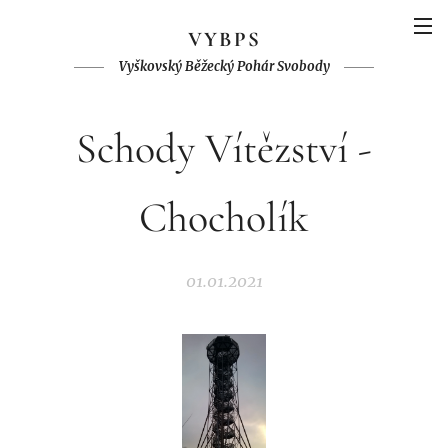
V
YBPS
Vyškovský Běžecký Pohár Svobody
Schody Vítězství -
Chocholík
01.01.2021