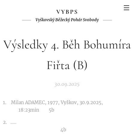
V
YBPS
Vyškovský Běžecký Pohár Svobody
Výsledky 4. Běh Bohumíra
Fiřta (B)
30.09.2025
1. Milan ADAMEC, 1977, Vyškov, 30.9.2025,
18:23min 5b
2. .....
4b